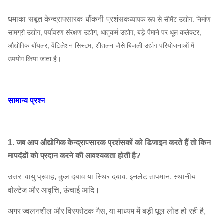
6.3C
1450
1422
~
1500
6441
~
1
धमाका सबूत केन्द्रापसारक धौंकनी प्रशंसक
व्यापक रूप से सीमेंट उद्योग, निर्माण
7.1C
1450
1804
~
1942
9220
~
1
9-12
सामग्री उद्योग, पर्यावरण संरक्षण उद्योग, धातुकर्म उद्योग, बड़े पैमाने पर धूल कलेक्टर,
औद्योगिक बॉयलर, वेंटिलेशन सिस्टम, शीतलन जैसे बिजली उद्योग परियोजनाओं में
केन्द्रापसारक
8C
1450
2285
~
2462
13,189
~
2
उपयोग किया जाता है।
ब्लोअर
9
1450
2893
~
3099
18,779
~
3
10C
1450
3570
~
3854
25,760
~
4
सामान्य प्रश्न
11.2C
960
~
1450
1961
~
4835
23,961
~
7
1. जब आप औद्योगिक केन्द्रापसारक प्रशंसकों को डिजाइन करते हैं तो किन
12.5C
730
~
960
1412
~
2638
25,329
~
6
मापदंडों को प्रदान करने की आवश्यकता होती है?
14C
730
~
960
1775
~
3305
35586
~
9
उत्तर: वायु प्रवाह, कुल दबाव या स्थिर दबाव, इनलेट तापमान, स्थानीय
16C
730
~
960
2314
~
4295
53120
~
13
वोल्टेज और आवृत्ति, ऊंचाई आदि।
अगर ज्वलनशील और विस्फोटक गैस, या माध्यम में बड़ी धूल लोड हो रही है,