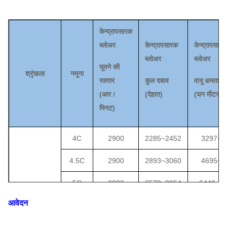
केन्द्रापसारक
ब्लोअर
केन्द्रापसारक
केन्द्रापसारक
ब्लोअर
ब्लोअर
घूमने की
श्रृंखला
नमूना
रफ़्तार
कुल दबाव
वायु क्षमता
(
आर /
(
देहात
)
(
घन मीटर / घ
मिनट)
4C
2900
2285
~
2452
3297
~
6
4.5C
2900
2893
~
3060
4695
~
9
5C
2900
3570
~
3854
6440
~
1
आवेदन
5.6C
2900
4482
~
4805
9048
~
1