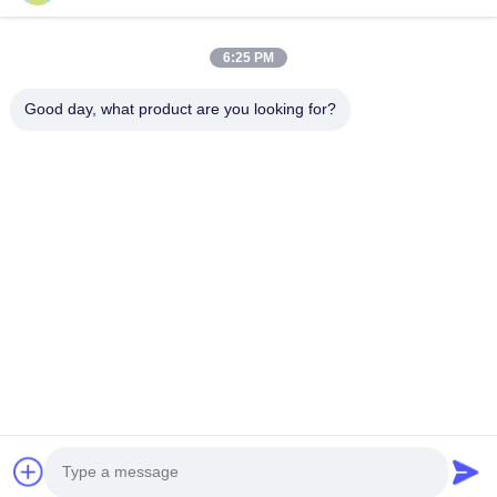
6:25 PM
Good day, what product are you looking for?
भेजना
घर
उत्पादों
वीडियो
हमारे बारे में
कारखाना दौरा
गुणवत्ता नियंत्रण
हमसे संपर्क करें
एक उद्धरण का अनुरोध करें
समाचार
© 2026 Xinxiang SIMO Blower Co., Ltd.. All Rights Reserved.