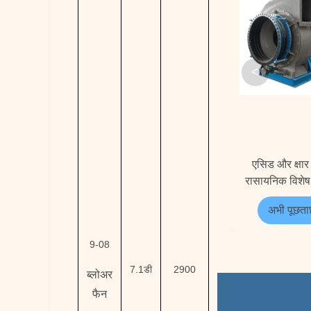
<
एसिड और क्षार 
रासायनिक विशेष
सामग्री प्रेरि
अभी पूछताछ
प्रशं
9-08
7.1डी
2900
ब्लोअर
फैन