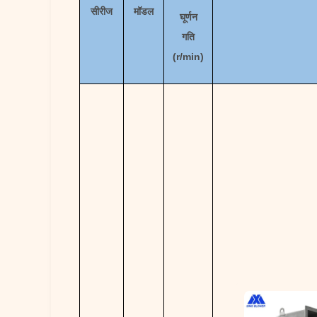
सीरीज
मॉडल
घूर्णन
गति
(
r/min)