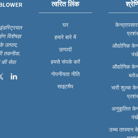
त्वरित लिंक
श्रेण
घर
केन्द्रापसा
ंडस्ट्रियल
प्रश
माण विशेषज्ञ
हमारे बारे में
के उत्पाद,
औद्योगिक केन
उत्पादों
 की तकनीक,
पंख
हमसे संपर्क करें
 की सेवा
औद्योगिक केन
गोपनीयता नीति
ब्लो
साइटमैप
भारी शुल्क के
प्रश
अनुकूलित केन
पंख
उच्च तापमान क