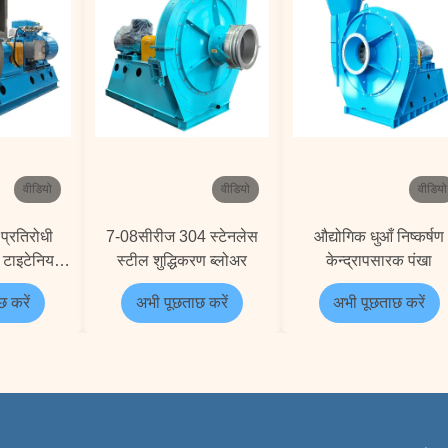
वीडियो
वीडियो
वीडियो
प्रतिरोधी
7-08सीरीज 304 स्टेनलेस
औद्योगिक धुआँ निष्कर्षण
 टाइटेनियम
स्टील शुद्धिकरण ब्लोअर
केन्द्रापसारक पंखा
त ड्राफ्ट
 करें
अभी पूछताछ करें
अभी पूछताछ करें
सक