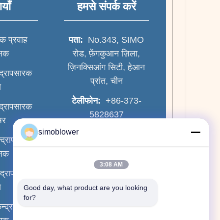
ियाँ
हमसे संपर्क करें
रक प्रवाह
पता:
No.343, SIMO
ंसक
रोड, फ़ेंगकुआन ज़िला,
ज़िनक्सिआंग सिटी, हेआन
्द्रापसारक
प्रांत, चीन
े
टेलीफोन:
+86-373-
्द्रापसारक
5828637
अर
simoblower
फैक्स:
+86-
न्द्रापसारक
-18003807607
ंसक
3:08 AM
ईमेल:
्द्रापसारक
service@simoblower.
े
Good day, what product are you looking 
com
for?
ेन्द्रापसारक
काम का समय:
:00-:00