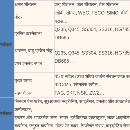
असर शीतलन
वायु शीतलन, जल शीतलन, तेल शीतलन
एबीबी, सीमेंस, WEG, TECO, SIMO, चीनी
मोटर
ब्रांड…
Q235, Q345, SS304, SS316, HG785
प्ररित करनेवाला
DB685 ...
प्रशंसक
आवरण, वायु प्रवेश शंकु,
Q235, Q345, SS304, SS316, HG785
DB685 ...
एयर इनलेट स्पंज
45 # स्टील (उच्च शक्ति कार्बन संरचनात्मक स्
मुख्य शाफ्ट
42CrMo, स्टेनलेस स्टील ...
सहनशीलता
FAG, SKF, NSK, ZWZ…
सिस्टम बेस फ्रेम, सुरक्षात्मक स्क्रीनिंग, साइलेंसर, इनलेट और आउटल
कम्पेसाटर,
प्रशंसक
इनलेट और आउटलेट फ्लैग, डम्पर, इलेक्ट्रिक एक्ट्यूएटर, शॉक आइसोल
कपलिंग, फ्लुइड कपलिंग, मोटर रेन कवर, टेम्परेचर सेंसर, वाइब्रेटिंग सेंसर