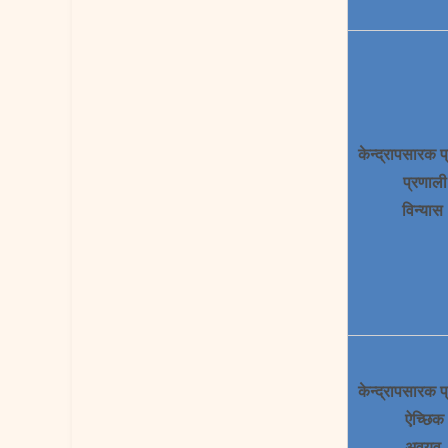
केन्द्रापसारक 
प्रणाली
विन्यास
केन्द्रापसारक 
ऐच्छिक
अवयव