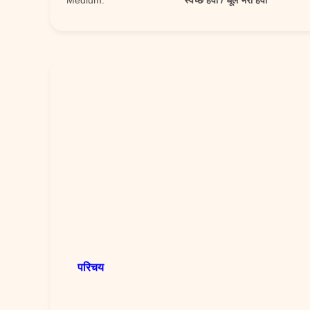
Medium:
स्वच्छ हवा / धूल भरी हवा
परिचय