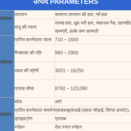
उत्पाद PARAMETERS
तापमान
सामान्य तापमान की हवा, गर्म हवा
प्रशंसक
स्वच्छ हवा, धूल भरी हवा, संक्षारक गैस, दहनश
वायु की रचना
सामग्री, हल्के कण सामग्री
प्ररित करनेवाला व्यास
710 ~ 1600
मैनशाफ्ट की गति
960 ~ 2900
प्रशंसक
दबाव की श्रेणी
3031 ~ 16250
प्रवाह सीमा
8792 ~ 123,090
ब्लेड
आगे
प्ररित करनेवाला समर्थन
एसडब्ल्यूएसआई (एकल चौड़ाई, सिंगल इनलेट),
प्रशंसक
ड्राइवट्रेन
प्रत्यक्ष
स्नेहन
तेल स्नान स्नेहन