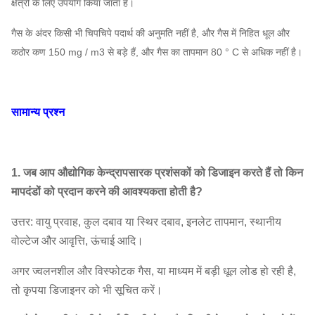
सामग्री
क्षेत्रों के लिए उपयोग किया जाता है।
हैंडलिंग
520
गैस के अंदर किसी भी चिपचिपे पदार्थ की अनुमति नहीं है, और गैस में निहित धूल और
ब्लोअर
10C
~
258 ~ 2551
10,931
~
50,807
३ ~
कठोर कण 150 mg / m3 से बड़े हैं, और गैस का तापमान 80 ° C से अधिक नहीं है।
1300
420
~
242 ~ 2980
15256 ~ 79015
४ ~
सामान्य प्रश्न
12C
1170
1040
2349
~
1493
37,778
~
70,236
1. जब आप औद्योगिक केन्द्रापसारक प्रशंसकों को डिजाइन करते हैं तो किन
मापदंडों को प्रदान करने की आवश्यकता होती है?
उत्तर: वायु प्रवाह, कुल दबाव या स्थिर दबाव, इनलेट तापमान, स्थानीय
वोल्टेज और आवृत्ति, ऊंचाई आदि।
अगर ज्वलनशील और विस्फोटक गैस, या माध्यम में बड़ी धूल लोड हो रही है,
तो कृपया डिजाइनर को भी सूचित करें।