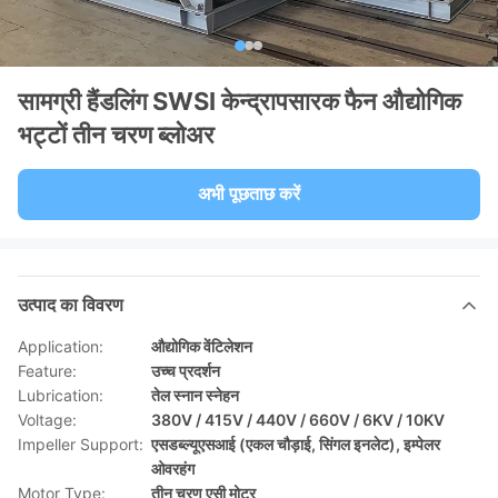
सामग्री हैंडलिंग SWSI केन्द्रापसारक फैन औद्योगिक
भट्टों तीन चरण ब्लोअर
अभी पूछताछ करें
उत्पाद का विवरण
Application:
औद्योगिक वेंटिलेशन
Feature:
उच्च प्रदर्शन
Lubrication:
तेल स्नान स्नेहन
Voltage:
380V / 415V / 440V / 660V / 6KV / 10KV
Impeller Support:
एसडब्ल्यूएसआई (एकल चौड़ाई, सिंगल इनलेट), इम्पेलर
ओवरहंग
Motor Type:
तीन चरण एसी मोटर