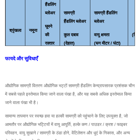
हैंडलिंग
ब्लोअर
सामग्री
सामग्री हैंडलिंग
हैंडलिंग ब्लोअर
ब्लोअर
घूमने
शक
श्रृंखला
नमूना
की
कुल दबाव
वायु क्षमता
(किल
रफ़्तार
(
देहात
)
(
घन मीटर / घंटा
)
(
आर /
फायदे और सुविधाएँ
मिनट)
710
औद्योगिक सामग्री वितरण औद्योगिक भट्टों सामग्री हैंडलिंग केन्द्रापसारक प्रशंसक
चीन
7C
~
233 ~ 2406
4939
~
24,038
1.5
में सबसे पहले इस्तेमाल किया जाने वाला पंखा है, और यह सबसे अधिक इस्तेमाल किया
1800
जाने वाला पंखा भी है।
630
सामान्य तापमान पर स्वच्छ हवा या हल्की सामग्री को पहुंचाने के लिए उपयुक्त है, जो
~
8C
240 ~ 3150
6542
~
35,882
1.5
आमतौर पर औद्योगिक भट्टियों में वायु आपूर्ति, हल्के कण / पाउडर / क्रश / फाइबर
1800
4-09
परिवहन, वायु सुखाने / सामग्री के ठंडा होने, वेंटिलेशन और धुएं के निकास, और अन्य
है