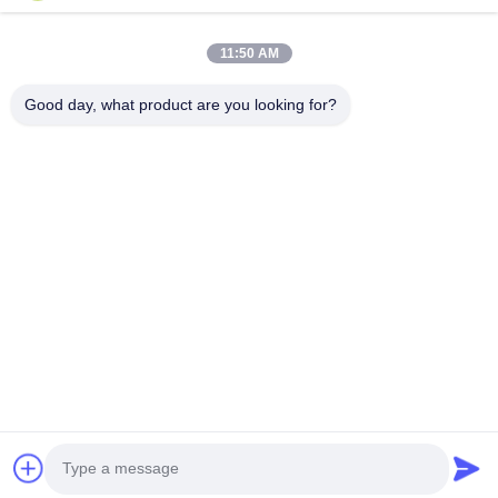
11:50 AM
Good day, what product are you looking for?
भेजना
घर
उत्पादों
वीडियो
हमारे बारे में
कारखाना दौरा
गुणवत्ता नियंत्रण
हमसे संपर्क करें
एक उद्धरण का अनुरोध करें
समाचार
© 2026 Xinxiang SIMO Blower Co., Ltd.. All Rights Reserved.