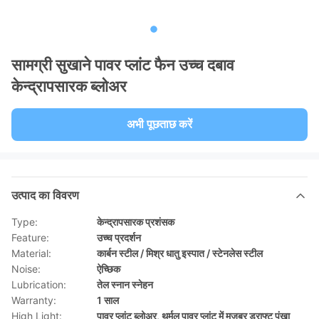
सामग्री सुखाने पावर प्लांट फैन उच्च दबाव
केन्द्रापसारक ब्लोअर
अभी पूछताछ करें
उत्पाद का विवरण
Type:
केन्द्रापसारक प्रशंसक
Feature:
उच्च प्रदर्शन
Material:
कार्बन स्टील / मिश्र धातु इस्पात / स्टेनलेस स्टील
Noise:
ऐच्छिक
Lubrication:
तेल स्नान स्नेहन
Warranty:
1 साल
High Light:
पावर प्लांट ब्लोअर
,
थर्मल पावर प्लांट में मजबूर ड्राफ्ट पंखा