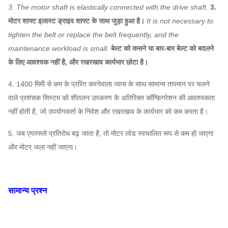
स्टेनलेस स्टील ...
3. The motor shaft is elastically connected with the drive shaft.
3.
सहनशीलता
FAG, SKF, NSK, ZWZ…
मोटर शाफ्ट इलास्ट ड्राइव शाफ्ट के साथ जुड़ा हुआ है।
It is not necessary to
सिस्टम बेस फ्रेम, सुरक्षात्मक स्क्रीनिंग, साइलेंसर, इनलेट और
tighten the belt or replace the belt frequently, and the
आउटलेट पाइपलाइन कम्पेसाटर,
maintenance workload is small.
बेल्ट को कसने या बार-बार बेल्ट को बदलने
केन्द्रापसारक ब्लोअर
इनलेट और आउटलेट फ्लैग, डैम्पर, इलेक्ट्रिक एक्ट्यूएटर, शॉक
के लिए आवश्यक नहीं है, और रखरखाव कार्यभार छोटा है।
ऐच्छिक
आइसोलेटर, डायफ्राम कपलिंग, फ्लुइड कपलिंग, मोटर रेन कवर,
4. 1400 मिमी से कम के प्ररित करनेवाला व्यास के साथ सामान्य तापमान पर चलने
अवयव
टेम्परेचर सेंसर, वाइब्रेटिंग सेंसर, सॉफ्ट स्टार्टर, इन्वर्टर, स्पेशल
वाले प्रशंसक सिस्टम को शीतलन उपकरण के अतिरिक्त कॉन्फ़िगरेशन की आवश्यकता
इलेक्ट्रिकल मोटर, सिस्टम मॉनिटरिंग इंस्ट्रूमेंट, ल्यूब सिस्टम,
नहीं होती है, जो उपयोगकर्ता के निवेश और रखरखाव के कार्यभार को कम करता है।
ओवरहेड ल्यूब टैंक आदि।
5. जब एयरफ्लो प्रतिरोध बढ़ जाता है, तो मोटर लोड स्वचालित रूप से कम हो जाएगा
और मोटर जला नहीं जाएगा।
सामान्य प्रश्न