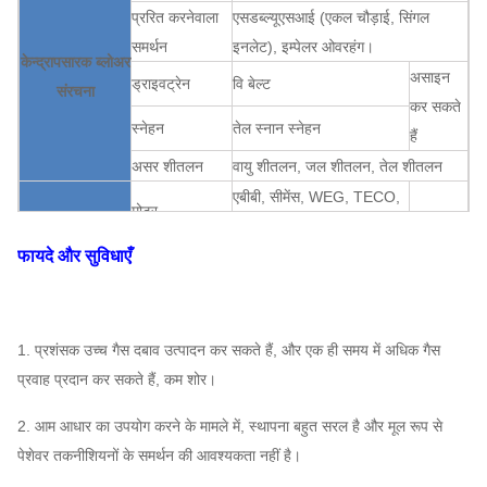
प्ररित करनेवाला
एसडब्ल्यूएसआई (एकल चौड़ाई, सिंगल
समर्थन
इनलेट), इम्पेलर ओवरहंग।
केन्द्रापसारक ब्लोअर
असाइन
ड्राइवट्रेन
वि बेल्ट
संरचना
कर सकते
स्नेहन
तेल स्नान स्नेहन
हैं
असर शीतलन
वायु शीतलन, जल शीतलन, तेल शीतलन
एबीबी, सीमेंस, WEG, TECO,
मोटर
SIMO, चीनी ब्रांड…
फायदे और सुविधाएँ
Q235, Q345, SS304,
प्ररित करनेवाला
SS316, HG785, DB685 ...
आवरण, वायु
केन्द्रापसारक ब्लोअर
प्रवेश शंकु,
Q235, Q345, SS304,
असाइन
1. प्रशंसक उच्च गैस दबाव उत्पादन कर सकते हैं, और एक ही समय में अधिक गैस
प्रणाली
SS316, HG785, DB685 ...
कर सकते
प्रवाह प्रदान कर सकते हैं, कम शोर।
विन्यास
एयर इनलेट स्पंज
हैं
2. आम आधार का उपयोग करने के मामले में, स्थापना बहुत सरल है और मूल रूप से
45 # स्टील (उच्च शक्ति कार्बन
पेशेवर तकनीशियनों के समर्थन की आवश्यकता नहीं है।
मुख्य शाफ्ट
संरचनात्मक स्टील), 42CrMo,