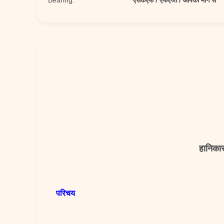
Bearing:
एसकेएफ / एफएजी / आपकी मांग से
हानिकार
परिचय