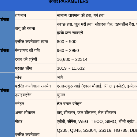
उत्पाद PARAMETERS
तापमान
सामान्य तापमान की हवा, गर्म हवा
्रशंसक
स्वच्छ हवा, धूल भरी हवा, संक्षारक गैस, दहनशील गैस,
वायु की रचना
हल्के कण सामग्री
प्ररित करनेवाला व्यास
800 ~ 900
्रशंसक
मैनशाफ्ट की गति
960 ~ 2950
दबाव की श्रेणी
16,680 ~ 22314
प्रवाह सीमा
3019 ~ 11,632
ब्लेड
आगे
प्ररित करनेवाला समर्थन
एसडब्ल्यूएसआई (एकल चौड़ाई, सिंगल इनलेट), इम्पे
्रशंसक
ड्राइवट्रेन
युग्मन
स्नेहन
तेल स्नान स्नेहन
असर शीतलन
वायु शीतलन, जल शीतलन, तेल शीतलन
मोटर
एबीबी, सीमेंस, WEG, TECO, SIMO, चीनी ब्रांड
Q235, Q345, SS304, SS316, HG785, DB
प्ररित करनेवाला