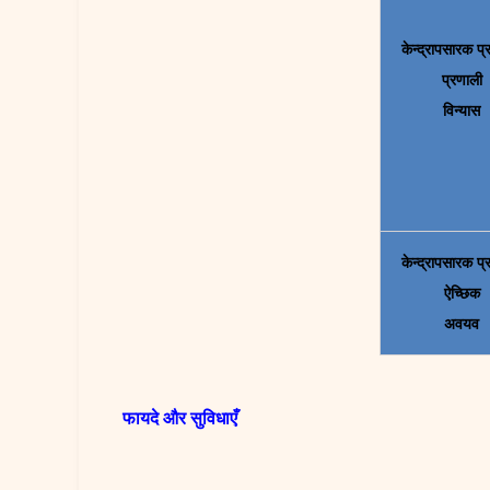
केन्द्रापसारक प
प्रणाली
विन्यास
केन्द्रापसारक प
ऐच्छिक
अवयव
फायदे और सुविधाएँ