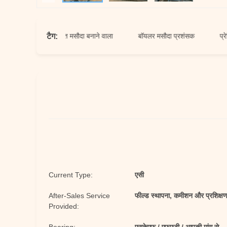
टैग:
सक
प्रेरित मसौदा बनाने वाला
बॉयलर मसौदा प्रशंसक
प्रेरित मसौ
Current Type:
एसी
After-Sales Service
फील्ड स्थापना, कमीशन और प्रशिक्ष
Provided: