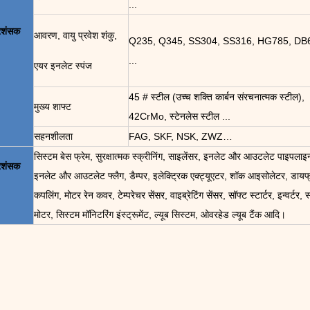
...
्रशंसक
आवरण, वायु प्रवेश शंकु,
Q235, Q345, SS304, SS316, HG785, DB
...
एयर इनलेट स्पंज
45 # स्टील (उच्च शक्ति कार्बन संरचनात्मक स्टील),
मुख्य शाफ्ट
42CrMo, स्टेनलेस स्टील ...
सहनशीलता
FAG, SKF, NSK, ZWZ…
सिस्टम बेस फ्रेम, सुरक्षात्मक स्क्रीनिंग, साइलेंसर, इनलेट और आउटलेट पाइपलाइ
्रशंसक
इनलेट और आउटलेट फ्लैग, डैम्पर, इलेक्ट्रिक एक्ट्यूएटर, शॉक आइसोलेटर, डायफ्
कपलिंग, मोटर रेन कवर, टेम्परेचर सेंसर, वाइब्रेटिंग सेंसर, सॉफ्ट स्टार्टर, इन्वर्टर,
मोटर, सिस्टम मॉनिटरिंग इंस्ट्रूमेंट, ल्यूब सिस्टम, ओवरहेड ल्यूब टैंक आदि।