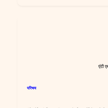
एंटी ए
परिचय