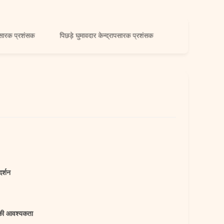
रशंसक
पिछड़े घुमावदार केन्द्रापसारक प्रशंसक
दर्शन
की आवश्यकता