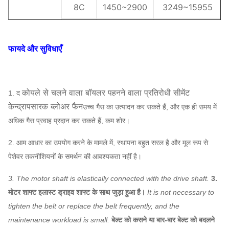
8C
1450
~
2900
3249
~
15955
9
1450
4181
~
4869
9-08
फायदे और सुविधाएँ
10C
1450
5065
~
6143
केन्द्रापसारक
11.2C
960
~
1450
3031
~
7747
ब्लोअर
कोयले से चलने वाला बॉयलर पहनने वाला प्रतिरोधी सीमेंट
1. द
12.5C
960
~
1450
3450
~
9713
केन्द्रापसारक ब्लोअर फैन
उच्च गैस का उत्पादन कर सकते हैं, और एक ही समय में
14C
960
~
1450
4341
~
12285
अधिक गैस प्रवाह प्रदान कर सकते हैं, कम शोर।
16C
960
~
1450
5696
~
16250
2. आम आधार का उपयोग करने के मामले में, स्थापना बहुत सरल है और मूल रूप से
पेशेवर तकनीशियनों के समर्थन की आवश्यकता नहीं है।
3. The motor shaft is elastically connected with the drive shaft.
3.
मोटर शाफ्ट इलास्ट ड्राइव शाफ्ट के साथ जुड़ा हुआ है।
It is not necessary to
tighten the belt or replace the belt frequently, and the
maintenance workload is small.
बेल्ट को कसने या बार-बार बेल्ट को बदलने