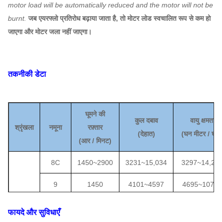
motor load will be automatically reduced and the motor will not be
burnt.
जब एयरफ्लो प्रतिरोध बढ़ाया जाता है, तो मोटर लोड स्वचालित रूप से कम हो
जाएगा और मोटर जला नहीं जाएगा।
तकनीकी डेटा
घूमने की
कुल दबाव
वायु क्षमता
श्रृंखला
नमूना
रफ़्तार
(
देहात
)
(
घन मीटर / घंटा
(
आर / मिनट)
8C
1450
~
2900
3231
~
15,034
3297
~
14,28
9
1450
4101
~
4597
4695
~
10717
10C
1450
4958
~
5840
6440
~
15,45
फायदे और सुविधाएँ