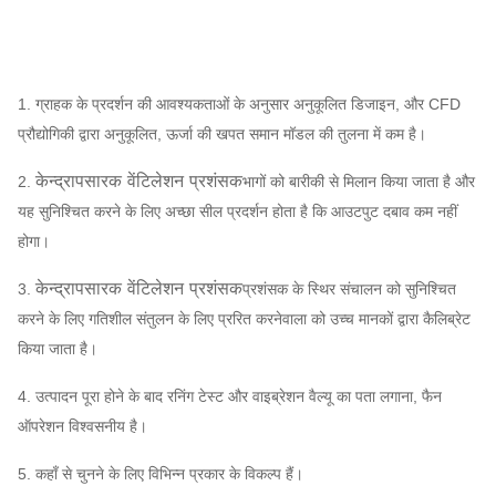
9-10
11.2C
960
~
1450
2705
~
7364
5990
~
21713
12.5C
960
~
1450
3975
~
9229
8327
~
30,18
1. ग्राहक के प्रदर्शन की आवश्यकताओं के अनुसार अनुकूलित डिजाइन, और CFD
14C
960
~
1450
4249
~
11,668
11,699
~
4240
प्रौद्योगिकी द्वारा अनुकूलित, ऊर्जा की खपत समान मॉडल की तुलना में कम है।
16C
960
~
1450
5575
~
15425
17463
~
63,30
केन्द्रापसारक वेंटिलेशन प्रशंसक
2.
भागों को बारीकी से मिलान किया जाता है और
यह सुनिश्चित करने के लिए अच्छा सील प्रदर्शन होता है कि आउटपुट दबाव कम नहीं
होगा।
केन्द्रापसारक वेंटिलेशन प्रशंसक
3.
प्रशंसक के स्थिर संचालन को सुनिश्चित
करने के लिए गतिशील संतुलन के लिए प्ररित करनेवाला को उच्च मानकों द्वारा कैलिब्रेट
किया जाता है।
4. उत्पादन पूरा होने के बाद रनिंग टेस्ट और वाइब्रेशन वैल्यू का पता लगाना, फैन
ऑपरेशन विश्वसनीय है।
5. कहाँ से चुनने के लिए विभिन्न प्रकार के विकल्प हैं।