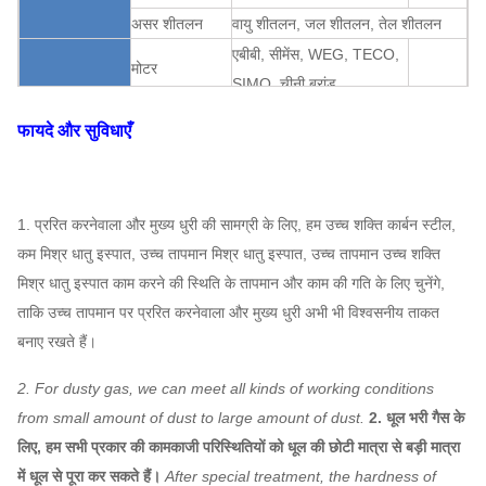
असर शीतलन
वायु शीतलन, जल शीतलन, तेल शीतलन
एबीबी, सीमेंस, WEG, TECO,
मोटर
SIMO, चीनी ब्रांड…
Q235, Q345, SS304,
प्ररित करनेवाला
फायदे और सुविधाएँ
SS316, HG785, DB685 ...
आवरण, वायु
केन्द्रापसारक धौंकनी
प्रवेश शंकु,
Q235, Q345, SS304,
असाइन
प्रशंसक प्रणाली
1. प्ररित करनेवाला और मुख्य धुरी की सामग्री के लिए, हम उच्च शक्ति कार्बन स्टील,
SS316, HG785, DB685 ...
कर सकते
विन्यास
एयर इनलेट स्पंज
कम मिश्र धातु इस्पात, उच्च तापमान मिश्र धातु इस्पात, उच्च तापमान उच्च शक्ति
हैं
मिश्र धातु इस्पात काम करने की स्थिति के तापमान और काम की गति के लिए चुनेंगे,
45 # स्टील (उच्च शक्ति कार्बन
ताकि उच्च तापमान पर प्ररित करनेवाला और मुख्य धुरी अभी भी विश्वसनीय ताकत
मुख्य शाफ्ट
संरचनात्मक स्टील), 42CrMo,
बनाए रखते हैं।
स्टेनलेस स्टील ...
सहनशीलता
FAG, SKF, NSK, ZWZ…
2. For dusty gas, we can meet all kinds of working conditions
सिस्टम बेस फ्रेम, सुरक्षात्मक स्क्रीनिंग, साइलेंसर, इनलेट और
from small amount of dust to large amount of dust.
2. धूल भरी गैस के
आउटलेट पाइपलाइन कम्पेसाटर,
लिए, हम सभी प्रकार की कामकाजी परिस्थितियों को धूल की छोटी मात्रा से बड़ी मात्रा
केन्द्रापसारक धौंकनी
इनलेट और आउटलेट फ्लैग, डम्पर, इलेक्ट्रिक एक्ट्यूएटर, शॉक
में धूल से पूरा कर सकते हैं।
After special treatment, the hardness of