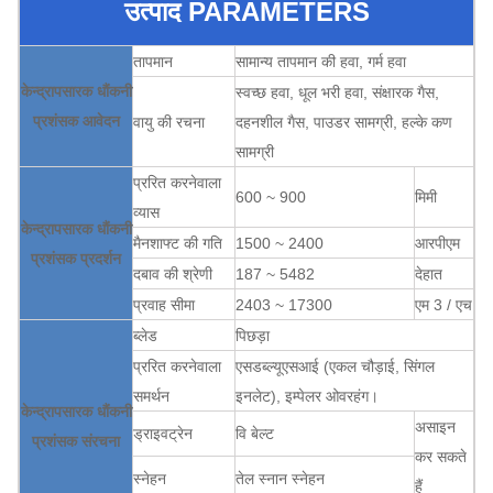
उत्पाद PARAMETERS
तापमान
सामान्य तापमान की हवा, गर्म हवा
केन्द्रापसारक धौंकनी
स्वच्छ हवा, धूल भरी हवा, संक्षारक गैस,
प्रशंसक आवेदन
वायु की रचना
दहनशील गैस, पाउडर सामग्री, हल्के कण
सामग्री
प्ररित करनेवाला
600 ~ 900
मिमी
व्यास
केन्द्रापसारक धौंकनी
मैनशाफ्ट की गति
1500 ~ 2400
आरपीएम
प्रशंसक प्रदर्शन
दबाव की श्रेणी
187 ~ 5482
देहात
प्रवाह सीमा
2403 ~ 17300
एम 3 / एच
ब्लेड
पिछड़ा
प्ररित करनेवाला
एसडब्ल्यूएसआई (एकल चौड़ाई, सिंगल
समर्थन
इनलेट), इम्पेलर ओवरहंग।
केन्द्रापसारक धौंकनी
असाइन
ड्राइवट्रेन
वि बेल्ट
प्रशंसक संरचना
कर सकते
स्नेहन
तेल स्नान स्नेहन
हैं