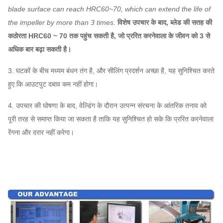
प्रशंसक वैकल्पिक
आइसोलेटर, डायफ्राम कपलिंग, फ्लुइड कपलिंग, मोटर रेन कवर,
blade surface can reach HRC60~70, which can extend the life of
अवयव
टेम्परेचर सेंसर, वाइब्रेटिंग सेंसर, सॉफ्ट स्टार्टर, इन्वर्टर, स्पेशल
the impeller by more than 3 times.
विशेष उपचार के बाद, ब्लेड की सतह की
इलेक्ट्रिकल मोटर, सिस्टम मॉनिटरिंग इंस्ट्रूमेंट, ल्यूब सिस्टम,
कठोरता HRC60 ~ 70 तक पहुंच सकती है, जो प्ररित करनेवाला के जीवन को 3 से
ओवरहेड ल्यूब टैंक आदि।
अधिक बार बढ़ा सकती है।
3. घटकों के बीच मध्यम बंधन तंग है, और सीलिंग प्रदर्शन अच्छा है, यह सुनिश्चित करते
हुए कि आउटपुट दबाव कम नहीं होगा।
4. उपचार की घोषणा के बाद, वेल्डिंग के दौरान उत्पन्न संरचना के आंतरिक तनाव को
पूरी तरह से समाप्त किया जा सकता है ताकि यह सुनिश्चित हो सके कि प्ररित करनेवाला
रेंगना और दरार नहीं करेगा।