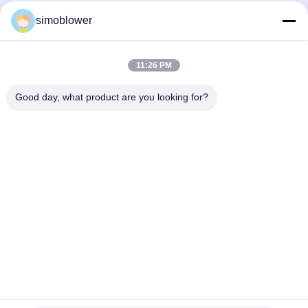
simoblower
11:26 PM
Good day, what product are you looking for?
भेजना
घर
उत्पादों
वीडियो
हमारे बारे में
कारखाना दौरा
गुणवत्ता नियंत्रण
हमसे संपर्क करें
एक उद्धरण का अनुरोध करें
समाचार