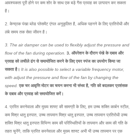
आवश्यकता पूरी होने पर कम शोर के साथ एक बड़े गैस प्रवाह का उत्पादन कर सकता
80,570
1450
है।
730
2. केन्द्रक पंखा ब्लेड प्लेसमेंट एंगल अनुकूलित है, अधिक पहनने के लिए प्रतिरोधी और
25661 ~
12C
~
९ 7 ~ ४77
लंबे समय तक सेवा जीवन है।
104600
1450
3. The air damper can be used to flexibly adjust the pressure and
730
flow of the fan during operation.
3. ऑपरेशन के दौरान पंखे के दबाव और
1086 ~
43,591
14C
~
प्रवाह को लचीले ढंग से समायोजित करने के लिए एयर स्पंज का उपयोग किया जा
6541
~
166,100
1450
सकता है।
It is also possible to select a variable frequency motor,
with adjust the pressure and flow of the fan by changing the
580
speed.
एक चर आवृत्ति मोटर का चयन करना भी संभव है, गति को बदलकर प्रशंसक
~
895 ~ 3709
51699 ~
16C
के दबाव और प्रवाह को समायोजित करें।
960
है
164150
4-10
है
4. प्ररित करनेवाला और मुख्य शाफ्ट की सामग्री के लिए, हम उच्च शक्ति कार्बन स्टील,
कम मिश्र धातु इस्पात, उच्च तापमान मिश्र धातु इस्पात, उच्च तापमान प्रतिरोधी उच्च
580
शक्ति मिश्र धातु इस्पात विभिन्न काम की परिस्थितियों के तापमान और काम की गति के
~
1133 ~
73610 ~
18C
तहत चुनेंगे, ताकि प्ररित करनेवाला और मुख्य शाफ्ट अभी भी उच्च तापमान पर एक
960
4710
233730