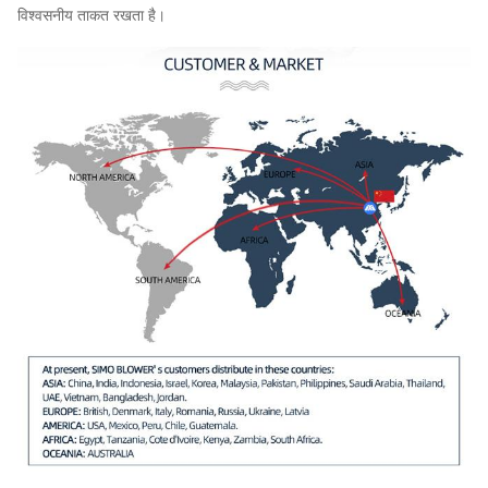
विश्वसनीय ताकत रखता है।
है
580
~
1400 ~
100,970
20C
960
5837
320,610
है
480
1216 ~
116000
~
22C
~
6865
434,000
960
480
1579 ~
171,000
25C
~
5138
484,000
730
375
1205 ~
187000 ~
28C
~
6400
680000
730