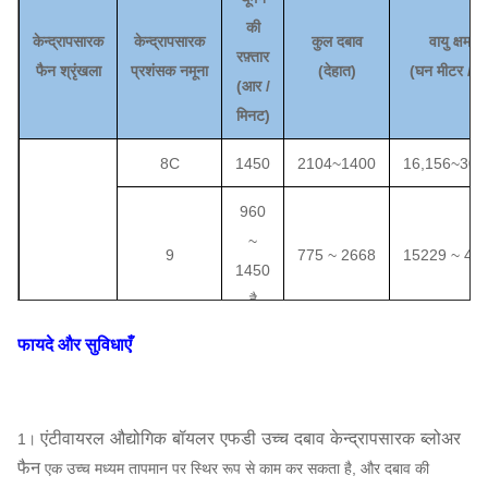
की
केन्द्रापसारक
केन्द्रापसारक
कुल दबाव
वायु क्षमता
रफ़्तार
फैन श्रृंखला
प्रशंसक
नमूना
(
देहात
)
(
घन मीटर / घं
(
आर /
मिनट)
8C
1450
2104
~
1400
16,156
~
30,
960
~
9
775 ~ 2668
15229 ~ 44
1450
है
फायदे और सुविधाएँ
730
10C
~
553 ~ 3301
15886 ~ 60
1450
एंटीवायरल औद्योगिक बॉयलर एफडी उच्च दबाव केन्द्रापसारक ब्लोअर
1।
730
फैन
एक उच्च मध्यम तापमान पर स्थिर रूप से काम कर सकता है, और दबाव की
21144
~
11C
~
669 ~ 4003