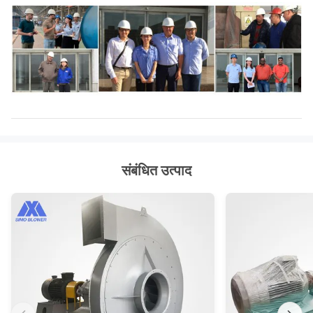
596
3236 ~
348000 ~
29.5C
~
7218
810000
745
संबंधित उत्पाद