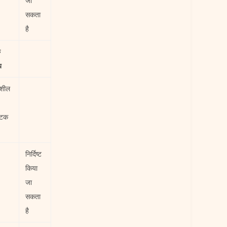
जा
सकता
है
क
ध
नशील
ोटक
निर्दिष्ट
किया
जा
सकता
है