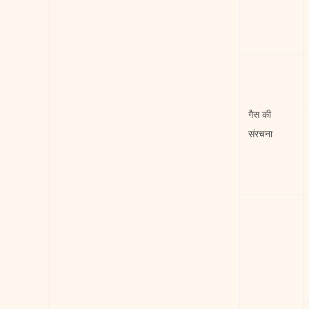
गैस की
संरचना