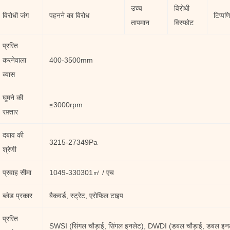
उच्च
विरोधी
विरोधी जंग
पहनने का विरोध
टिप्पणि
तापमान
विस्फोट
प्ररित
करनेवाला
400-3500mm
व्यास
घूमने की
≤3000rpm
रफ़्तार
दबाव की
3215-27349Pa
श्रेणी
प्रवाह सीमा
1049-330301㎥ / एच
ब्लेड प्रकार
बैकवर्ड, स्ट्रेट, एरोफिल टाइप
प्ररित
SWSI (सिंगल चौड़ाई, सिंगल इनलेट), DWDI (डबल चौड़ाई, डबल इन