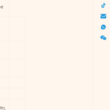
यों
लेट),