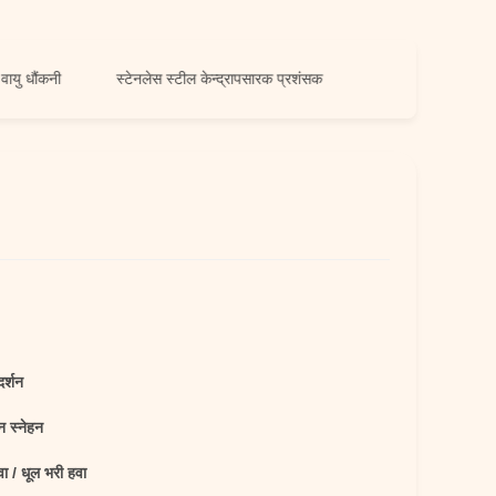
नी
स्टेनलेस स्टील केन्द्रापसारक प्रशंसक
दर्शन
न स्नेहन
वा / धूल भरी हवा