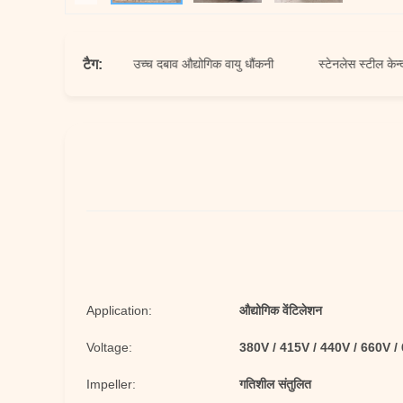
टैग:
सारक धौंकनी
उच्च दबाव औद्योगिक वायु धौंकनी
स्टेनलेस स्टील केन्द्रापसार
Application:
औद्योगिक वेंटिलेशन
Voltage:
380V / 415V / 440V / 660V /
Impeller:
गतिशील संतुलित