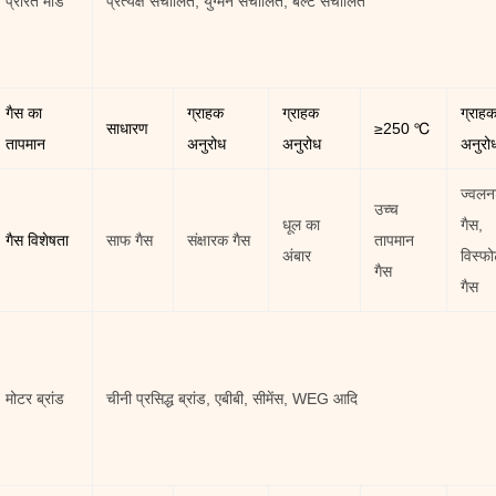
प्रेरित मोड
प्रत्यक्ष संचालित, युग्मन संचालित, बेल्ट संचालित
गैस का
ग्राहक
ग्राहक
ग्राह
साधारण
≥250 ℃
तापमान
अनुरोध
अनुरोध
अनुरो
ज्वल
उच्च
धूल का
गैस,
गैस
विशेषता
साफ गैस
संक्षारक गैस
तापमान
अंबार
विस्फ
गैस
गैस
मोटर ब्रांड
चीनी प्रसिद्ध ब्रांड, एबीबी, सीमेंस, WEG आदि