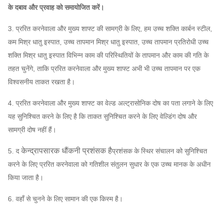
आउटलेट पाइपलाइन कम्पेसाटर,
के दबाव और प्रवाह को समायोजित करें।
केन्द्रापसारक
इनलेट और आउटलेट निकला हुआ किनारा, स्पंज, इलेक्ट्रिक
प्रशंसक
एक्चुएटर,
शॉक आइसोलेटर, डायफ्राम कपलिंग, फ्लुइड कपलिंग,
3. प्ररित करनेवाला और मुख्य शाफ्ट की सामग्री के लिए, हम उच्च शक्ति कार्बन स्टील,
ऐच्छिक
मोटर रेन कवर, टेम्परेचर सेंसर, वाइब्रेटिंग सेंसर, सॉफ्ट स्टार्टर,
कम मिश्र धातु इस्पात, उच्च तापमान मिश्र धातु इस्पात, उच्च तापमान प्रतिरोधी उच्च
अवयव
इन्वर्टर, स्पेशल इलेक्ट्रिकल मोटर, सिस्टम मॉनिटरिंग इंस्ट्रूमेंट,
शक्ति मिश्र धातु इस्पात विभिन्न काम की परिस्थितियों के तापमान और काम की गति के
ल्यूब सिस्टम, ओवरहेड ल्यूब टैंक आदि।
तहत चुनेंगे, ताकि प्ररित करनेवाला और मुख्य शाफ्ट अभी भी उच्च तापमान पर एक
विश्वसनीय ताकत रखता है।
4. प्ररित करनेवाला और मुख्य शाफ्ट का वेल्ड अल्ट्रासोनिक दोष का पता लगाने के लिए
यह सुनिश्चित करने के लिए है कि ताकत सुनिश्चित करने के लिए वेल्डिंग दोष और
सामग्री दोष नहीं हैं।
केन्द्रापसारक धौंकनी प्रशंसक है
5. द
प्रशंसक के स्थिर संचालन को सुनिश्चित
करने के लिए प्ररित करनेवाला को गतिशील संतुलन सुधार के एक उच्च मानक के अधीन
किया जाता है।
6. वहाँ से चुनने के लिए सामान की एक किस्म है।