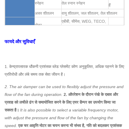
स्नेहन
तेल स्नान स्नेहन
हैं
असर शीतलन
वायु शीतलन, जल शीतलन, तेल शीतलन
एबीबी, सीमेंस, WEG, TECO,
मोटर
SIMO, चीनी ब्रांड…
Q235, Q345, SS304,
फायदे और सुविधाएँ
प्ररित करनेवाला
SS316, HG785, DB685 ...
केन्द्रापसारक
आवरण, वायु
प्रशंसक
असाइन
प्रवेश शंकु,
Q235, Q345, SS304,
1. केन्द्रापसारक धौंकनी प्रशंसक ब्लेड प्लेसमेंट कोण अनुकूलित, अधिक पहनने के लिए
प्रणाली
कर सकते
SS316, HG785, DB685 ...
प्रतिरोधी और लंबे समय तक सेवा जीवन है।
एयर इनलेट स्पंज
विन्यास
हैं
2. The air damper can be used to flexibly adjust the pressure and
45 # स्टील (उच्च शक्ति कार्बन
flow of the fan during operation.
2. ऑपरेशन के दौरान पंखे के दबाव और
मुख्य शाफ्ट
संरचनात्मक स्टील), 42CrMo,
प्रवाह को लचीले ढंग से समायोजित करने के लिए एयर डैम्पर का उपयोग किया जा
स्टेनलेस स्टील ...
सकता है।
It is also possible to select a variable frequency motor,
सहनशीलता
FAG, SKF, NSK, ZWZ…
with adjust the pressure and flow of the fan by changing the
सिस्टम बेस फ्रेम, सुरक्षात्मक स्क्रीनिंग,
साइलेंसर, इनलेट और
speed.
एक चर आवृत्ति मोटर का चयन करना भी संभव है, गति को बदलकर प्रशंसक