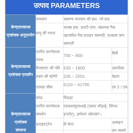
उत्पाद PARAMETERS
तापमान
सामान्य तापमान की हवा, गर्म हवा
केन्द्रापसारक
स्वच्छ हवा
, डस्टी एयर,
संक्षारक गैस,
वायु की रचना
प्रशंसक अनुप्रयोग
दहनशील गैस,
पाउडर सामग्री,
प्रकाश कण
सामग्री
प्ररित करनेवाला
मिमी
700 ~ 800
व्यास
केन्द्रापसारक
मैनशाफ्ट की गति
630 ~ 1800
आरपीएम
प्रशंसक
प्रदर्शन
दबाव की श्रेणी
226 ~ 2501
देहात
6110 ~ 41700
प्रवाह सीमा
एम 3 / एच
ब्लेड
पिछड़ा
प्ररित करनेवाला
एसडब्ल्यूएसआई (एकल चौड़ाई, सिंगल
केन्द्रापसारक
समर्थन
इनलेट), इम्पेलर ओवरहंग।
प्रशंसक
असाइन
ड्राइवट्रेन
वि बेल्ट
संरचना
कर सकते