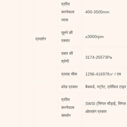
प्ररित
करनेवाला
400-3500mm
व्यास
घूमने की
≤3000rpm
प्रदर्शन
रफ़्तार
दबाव की
3174-25573Pa
श्रेणी
प्रवाह सीमा
1296-416978㎥ / एच
ब्लेड प्रकार
बैकवर्ड, स्ट्रेट, एरोफिल टाइप
प्ररित
SWSI (सिंगल चौड़ाई, सिंग
करनेवाला
ओवरहंग प्रकार
समर्थन