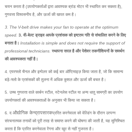
3403
1450
चयन करता है (उपयोगकर्ताओं द्वारा आवश्यक ब्रांड मोटर भी स्थापित कर सकता है),
गुणवत्ता विश्वसनीय है, और ऊर्जा की खपत कम है।
730
736 ~
11.2C
~
23464
~
3. The V-belt drive makes your fan to operate at the optimum
4276
4-14
1450
speed.
3. वी-बेल्ट ड्राइव आपके प्रशंसक को इष्टतम गति से संचालित करने के लिए
बनाता है।
Installation is simple and does not require the support of
730
912 ~
32,6
professional technicians.
स्थापना सरल है और पेशेवर तकनीशियनों के समर्थन
12.5C
~
5325
~
114,
की आवश्यकता नहीं है।
1450
4. एयरफ्लो चैनल और इम्पेलर को कई बार ऑप्टिमाइज़ किया जाता है, जो कि सामान्य
730
1147 ~
बड़े-फ्लो के प्रशंसकों की तुलना में अधिक कुशल और ऊर्जा की बचत है।
14C
~
45,827
~
6678
1450
5. उच्च गुणवत्ता वाले कार्बन स्टील, स्टेनलेस स्टील या अन्य धातु सामग्री का उपयोग
उपयोगकर्ता की आवश्यकताओं के अनुसार भी किया जा सकता है।
580
औद्योगिक केन्द्रापसारक
~
951 ~
6. द
प्ररित करनेवाला को वेल्डिंग के दौरान उत्पन्न
16C
54,351
~
1
960
3825
संरचनात्मक तनावों को पूरी तरह से समाप्त करने की घोषणा की जाती है, यह सुनिश्चित
है
करता है कि प्ररित करनेवाला रेंगना और खुर से नहीं गुजरता है।