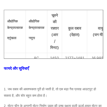
घूमने
औद्योगिक
औद्योगिक
की
केन्द्रापसारक
केन्द्रापसारक
रफ़्तार
कुल दबाव
वायु क्
(
आर
(
देहात
)
(
घन मीटर 
श्रृंखला
नमूना
/
मिनट)
8C
1450
2177
~
1481
16,985
~
960
फायदे और सुविधाएँ
~
824 ~
9
16011
~
1450
2756
है
1. जब दबाव की आवश्यकता पूरी हो जाती है, तो एक बड़ा गैस प्रवाह आउटपुट हो
सकता है, और शोर बहुत कम होता है।
730
588 ~
10C
~
16701
~
2. मोटर चीन के अग्रणी मोटर निर्माण उद्यम की उच्च दक्षता वाली ऊर्जा-बचत मोटर का