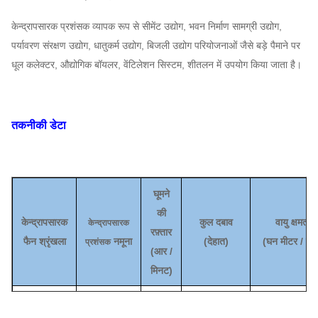
केन्द्रापसारक प्रशंसक व्यापक रूप से सीमेंट उद्योग, भवन निर्माण सामग्री उद्योग,
पर्यावरण संरक्षण उद्योग, धातुकर्म उद्योग, बिजली उद्योग परियोजनाओं जैसे बड़े पैमाने पर
धूल कलेक्टर, औद्योगिक बॉयलर, वेंटिलेशन सिस्टम, शीतलन में उपयोग किया जाता है।
तकनीकी डेटा
घूमने
की
केन्द्रापसारक
कुल दबाव
वायु क्षमता
केन्द्रापसारक
रफ़्तार
फैन श्रृंखला
नमूना
(
देहात
)
(
घन मीटर / घंट
प्रशंसक
(
आर /
मिनट)
2982 ~
5C
3030
4486 ~ 897