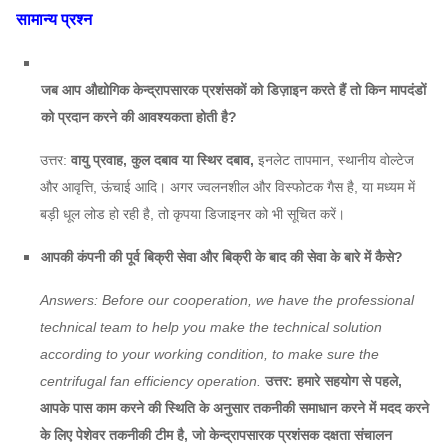
3456
सामान्य प्रश्न
5.6C
2360
2623
~
2264
4909
~
981
जब आप औद्योगिक केन्द्रापसारक प्रशंसकों को डिज़ाइन करते हैं तो किन मापदंडों
1830
2188 ~
को प्रदान करने की आवश्यकता होती है?
7.1C
~
7757
~
20,77
3862
2450
7-07
उत्तर:
वायु प्रवाह, कुल दबाव या स्थिर दबाव,
इनलेट तापमान, स्थानीय वोल्टेज
और आवृत्ति, ऊंचाई आदि। अगर ज्वलनशील और विस्फोटक गैस है, या मध्यम में
8C
1910
3517
~
3034
11,582
~
23,1
बड़ी धूल लोड हो रही है, तो कृपया डिजाइनर को भी सूचित करें।
9
1570
3002
~
2591
13555
~
2711
आपकी कंपनी की पूर्व बिक्री सेवा और बिक्री के बाद की सेवा के बारे में कैसे?
1470
2806 ~
17,410
~
Answers: Before our cooperation, we have the professional
10C
~
4109 है
36,478
technical team to help you make the technical solution
1650
according to your working condition, to make sure the
centrifugal fan efficiency operation.
उत्तर: हमारे सहयोग से पहले,
आपके पास काम करने की स्थिति के अनुसार तकनीकी समाधान करने में मदद करने
के लिए पेशेवर तकनीकी टीम है, जो केन्द्रापसारक प्रशंसक दक्षता संचालन