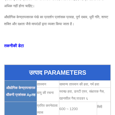
अधिक नहीं होना चाहिए।
औद्योगिक केन्द्रापसारक पंखे का प्रदर्शन प्रशंसक प्रवाह, पूर्ण दबाव, धुरी गति, शाफ्ट
शक्ति और दक्षता जैसे मापदंडों द्वारा व्यक्त किया जाता है।
तकनीकी डेटा
उत्पाद PARAMETERS
तापमान
सामान्य तापमान की हवा, गर्म हवा
औद्योगिक केन्द्रापसारक
स्वच्छ हवा
, डस्टी एयर,
संक्षारक गैस,
वायु की रचना
धौंकनी प्रशंसक
Ap
तह
दहनशील गैस,
पाउडर ६
प्ररित करनेवाला
मिमी
600 ~ 1200
व्यास