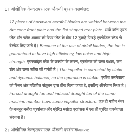
...
औद्योगिक केन्द्रापसारक धौंकनी प्रशंसक
1।
इम्पेलर:
औद्योगिक केन्द्रापसारक
आवरण, वायु
12 pieces of backward aerofoil blades are welded between the
Q235, Q345, SS304,
धौंकनी
असाइन
प्रवेश शंकु,
Arc cone front plate and the flat shaped rear plate.
आर्क कॉन फ्रंट
SS316, HG785, DB685
प्रशंसक
एसवाई
स्टेम
कर सकते
प्लेट और फ्लैट आकार की रियर प्लेट के बीच 12 टुकड़े पिछड़े एयरोफिल ब्लेड से
एयर इनलेट स्पंज
...
विन्यास
हैं
वेल्डेड किए जाते हैं।
Because of the use of airfoil blades, the fan is
45 # स्टील (उच्च शक्ति
guaranteed to have high efficiency, low noise and high
कार्बन संरचनात्मक स्टील),
strength.
एयरफ़ॉइल ब्लेड के उपयोग के कारण, प्रशंसक को उच्च दक्षता, कम
मुख्य शाफ्ट
42CrMo, स्टेनलेस स्टील
शोर और उच्च शक्ति की गारंटी है।
The impeller is corrected by static
...
and dynamic balance, so the operation is stable.
प्ररित करनेवाला
FAG, SKF, NSK,
को स्थिर और गतिशील संतुलन द्वारा ठीक किया जाता है, इसलिए ऑपरेशन स्थिर है।
सहनशीलता
ZWZ…
Forced draught fan and induced draught fan of the same
सिस्टम बेस फ्रेम, सुरक्षात्मक स्क्रीनिंग,
साइलेंसर, इनलेट
machine number have same impeller structure.
एक ही मशीन नंबर
और आउटलेट पाइपलाइन कम्पेसाटर,
के मजबूर मसौदा प्रशंसक और प्रेरित मसौदा प्रशंसक में एक ही प्ररित करनेवाला
औद्योगिक केन्द्रापसारक
इनलेट और आउटलेट निकला हुआ किनारा, स्पंज,
संरचना है।
धौंकनी
इलेक्ट्रिक एक्चुएटर,
शॉक आइसोलेटर, डायफ्राम कपलिंग,
औद्योगिक केन्द्रापसारक धौंकनी प्रशंसक
2।
आवरण:
प्रशंसक
हे
ptional
फ्लुइड कपलिंग, मोटर रेन कवर, टेम्परेचर सेंसर, वाइब्रेटिंग