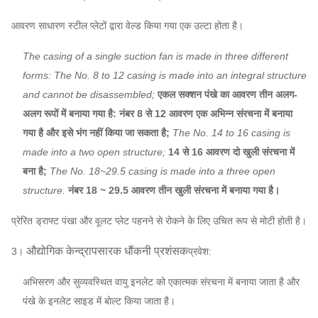
अवयव
सेंसर, सॉफ्ट स्टार्टर, इन्वर्टर, स्पेशल इलेक्ट्रिकल मोटर,
आवरण साधारण स्टील प्लेटों द्वारा वेल्ड किया गया एक उल्टा होता है।
सिस्टम मॉनिटरिंग इंस्ट्रूमेंट, ल्यूब सिस्टम, ओवरहेड ल्यूब
टैंक आदि।
The casing of a single suction fan is made in three different
forms: The No. 8 to 12 casing is made into an integral structure
and cannot be disassembled;
एकल सक्शन पंखे का आवरण तीन अलग-
अलग रूपों में बनाया गया है: नंबर 8 से 12 आवरण एक अभिन्न संरचना में बनाया
गया है और इसे भंग नहीं किया जा सकता है;
The No. 14 to 16 casing is
made into a two open structure;
14 से 16 आवरण दो खुली संरचना में
बना है;
The No. 18~29.5 casing is made into a three open
structure.
नंबर 18 ~ 29.5 आवरण तीन खुली संरचना में बनाया गया है।
प्रेरित ड्राफ्ट पंखा और वूलट प्लेट पहनने से रोकने के लिए उचित रूप से मोटी होती है।
औद्योगिक केन्द्रापसारक धौंकनी प्रशंसक
3।
प्रवेश:
अभिसरण और सुव्यवस्थित वायु इनलेट को एकात्मक संरचना में बनाया जाता है और
पंखे के इनलेट साइड में बोल्ट किया जाता है।