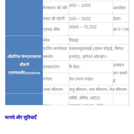
400 ~ 1450
मैनशाफ्ट की गति
आरपीएम
दबाव की श्रेणी
220 ~ 3202
देहात
3684 ~ 75,552
प्रवाह सीमा
एम 3 / एच
ब्लेड
पिछड़ा
प्ररित करनेवाला
एसडब्ल्यूएसआई (एकल चौड़ाई, सिंगल
औद्योगिक केन्द्रापसारक
समर्थन
इनलेट), इम्पेलर ओवरहंग।
धौंकनी
असाइन
ड्राइवट्रेन
वि बेल्ट
प्रशंसक
सेंट
ructure
कर सकते
स्नेहन
तेल स्नान स्नेहन
हैं
असर शीतलन
वायु शीतलन, जल शीतलन, तेल शीतलन
एबीबी, सीमेंस, WEG,
मोटर
TECO, SIMO, चीनी
ब्रांड…
फायदे और सुविधाएँ
Q235, Q345, SS304,
SS316, HG785, DB685
प्ररित करनेवाला