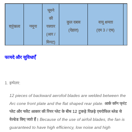
घूमने
की
कुल दबाव
वायु क्षमता
श्रृंखला
नमूना
रफ़्तार
(
देहात
)
(
एम 3 / एच
)
(क
(
आर /
मिनट)
8 घ
1450
2592
~
1989
12,028
~
20607
फायदे और सुविधाएँ
10 डी
1450
4051
~
3108
23493
~
40,249
5-06
11D
1450
3036
~
2329
31,269
~
53571
1. इम्पेलर:
12.4D
1450
3858
~
2960
44,792
~
76,740
12 pieces of backward aerofoil blades are welded between the
Arc cone front plate and the flat shaped rear plate.
आर्क कॉन फ्रंट
प्लेट और फ्लैट आकार की रियर प्लेट के बीच 12 टुकड़े पिछड़े एयरोफिल ब्लेड से
वेल्डेड किए जाते हैं।
Because of the use of airfoil blades, the fan is
guaranteed to have high efficiency, low noise and high