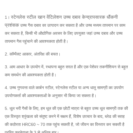
1830
2188 ~
स्टेनलेस स्टील खान वेंटिलेशन उच्च दबाव केन्द्रापसारक धौंकनी
1।
7.1C
~
7757
~
20,77
3862
प्रशंसक
उच्च गैस दबाव का उत्पादन कर सकता है और उच्च मध्यम तापमान पर काम
2450
7-07
कर सकता है, किसी भी औद्योगिक अवसर के लिए उपयुक्त जहां उच्च दबाव और उच्च
8C
1910
3517
~
3034
11,582
~
23,1
तापमान गैस पहुंचाने की आवश्यकता होती है।
9
1570
3002
~
2591
13555
~
2711
2. कॉम्पैक्ट आकार, अंतरिक्ष की बचत।
3. आम आधार के उपयोग में, स्थापना बहुत सरल है और एक पेशेवर तकनीशियन से बहुत
1470
2806 ~
17,410
~
कम समर्थन की आवश्यकता होती है।
10C
~
4109 है
36,478
1650
4. उच्च गुणवत्ता वाले कार्बन स्टील, स्टेनलेस स्टील या अन्य धातु सामग्री का उपयोग
उपयोगकर्ता की आवश्यकताओं के अनुसार भी किया जा सकता है।
5. धूल भरी गैसों के लिए, हम धूल की एक छोटी मात्रा से बहुत उच्च धूल सामग्री तक की
एक विस्तृत श्रृंखला को संतुष्ट करने में सक्षम हैं, विशेष उपचार के बाद, ब्लेड की सतह
की कठोरता HRC60 ~ 70 तक पहुंच सकती है, जो जीवन का विस्तार कर सकती है
प्ररित करनेवाला के 3 से अधिक बार।