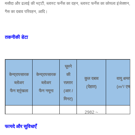
मसौदा और ढलाई की भट्टी, ब्लास्ट फर्नेस का दहन, ब्लास्ट फर्नेस का कोयला इंजेक्शन,
गैस का दबाव परिवहन, आदि।
तकनीकी डेटा
घूमने
केन्द्रापसारक
केन्द्रापसारक
की
कुल दबाव
वायु क्षमता
ब्लोअर
ब्लोअर
रफ़्तार
(
देहात
)
(m³
/ एच
)
फैन
श्रृंखला
फैन
नमूना
(
आर /
मिनट)
2982 ~
5C
3030
4486 ~ 897
3456
फायदे और सुविधाएँ
5.6C
2360
2623
~
2264
4909
~
9817