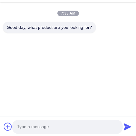
7:33 AM
Good day, what product are you looking for?
भेजना
घर
उत्पादों
वीडियो
हमारे बारे में
कारखाना दौरा
गुणवत्ता नियंत्रण
हमसे संपर्क करें
एक उद्धरण का अनुरोध करें
समाचार
© 2026 Xinxiang SIMO Blower Co., Ltd.. All Rights Reserved.