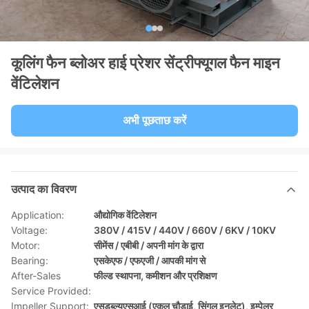
कूलिंग फैन ब्लोअर हाई प्रेशर सेंट्रीफ्यूगल फैन माइन
वेंटिलेशन
अभी पूछताछ करें
उत्पाद का विवरण
Application:
औद्योगिक वेंटिलेशन
Voltage:
380V / 415V / 440V / 660V / 6KV / 10KV
Motor:
सीमेंस / एबीबी / अपनी मांग के द्वारा
Bearing:
एसकेएफ / एफएजी / आपकी मांग से
After-Sales
फील्ड स्थापना, कमीशन और प्रशिक्षण
Service Provided:
Impeller Support:
एसडब्ल्यूएसआई (एकल चौड़ाई, सिंगल इनलेट), इम्पेलर