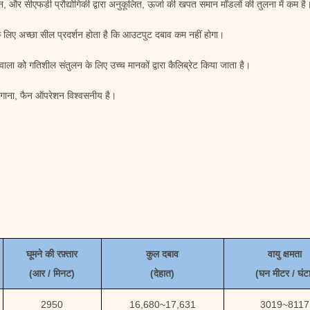
 और सीएफडी प्रौद्योगिकी द्वारा अनुकूलित, ऊर्जा की खपत समान मॉडलों की तुलना में कम है
े लिए अच्छा सील प्रदर्शन होता है कि आउटपुट दबाव कम नहीं होगा।
ाला को गतिशील संतुलन के लिए उच्च मानकों द्वारा कैलिब्रेट किया जाता है।
ा लगाना, फैन ऑपरेशन विश्वसनीय है।
घूमने की रफ़्तार
कुल दबाव
वायु क्षमता
(
आर / मिनट)
(
देहात
)
(
घन मीटर / घंट
2950
16,680
~
17,631
3019
~
8117