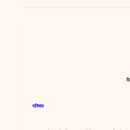
व
परिचय