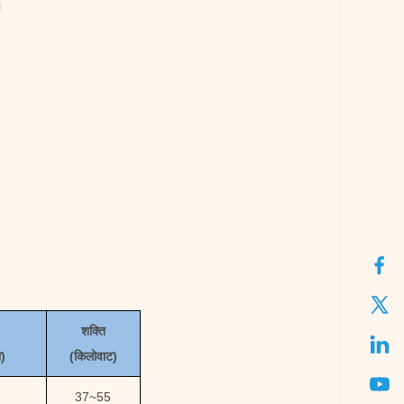
।
शक्ति
ा
)
(किलोवाट)
37
~
55