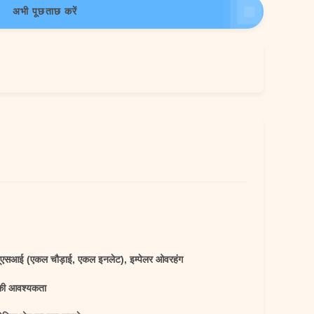
अभी पूछताछ करें
यूएसआई (एकल चौड़ाई, एकल इनलेट), इम्पेलर ओवरहंग
की आवश्यकता