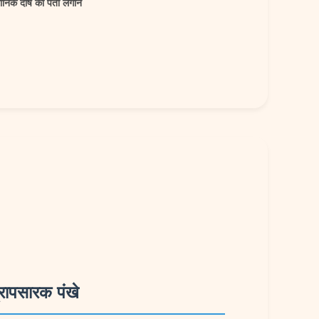
सोनिक दोष का पता लगाने
्रापसारक पंखे