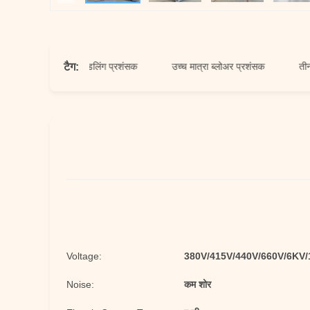
टैग:
सामग्री हैंडलिंग प्रशंसक
उच्च मात्रा ब्लोअर प्रशंसक
तीन चरण ब
Voltage:
380V/415V/440V/660V/6KV
Noise:
कम शोर