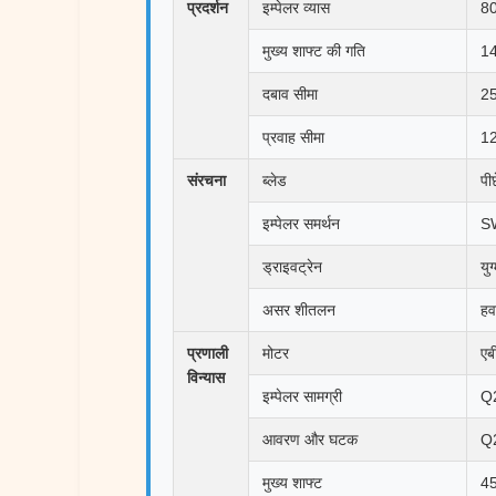
प्रदर्शन
इम्पेलर व्यास
80
मुख्य शाफ्ट की गति
14
दबाव सीमा
2
प्रवाह सीमा
12
संरचना
ब्लेड
पी
इम्पेलर समर्थन
SW
ड्राइवट्रेन
युग
असर शीतलन
हव
प्रणाली
मोटर
एबी
विन्यास
इम्पेलर सामग्री
Q
आवरण और घटक
Q
मुख्य शाफ्ट
45